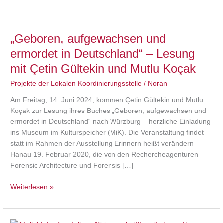
„Geboren,
aufgewachsen
„Geboren, aufgewachsen und
und
ermordet
ermordet in Deutschland“ – Lesung
in
mit Çetin Gültekin und Mutlu Koçak
Deutschland“
–
Projekte der Lokalen Koordinierungsstelle
/
Noran
Lesung
Am Freitag, 14. Juni 2024, kommen Çetin Gültekin und Mutlu
mit
Koçak zur Lesung ihres Buches „Geboren, aufgewachsen und
Çetin
ermordet in Deutschland“ nach Würzburg – herzliche Einladung
Gültekin
ins Museum im Kulturspeicher (MiK). Die Veranstaltung findet
und
statt im Rahmen der Ausstellung Erinnern heißt verändern –
Mutlu
Hanau 19. Februar 2020, die von den Rechercheagenturen
Koçak
Forensic Architecture und Forensis […]
Weiterlesen »