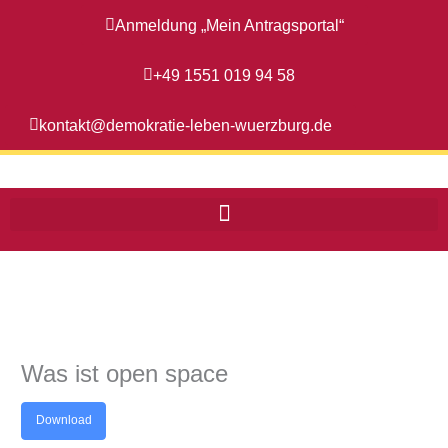
Zum
Anmeldung „Mein Antragsportal“
Inhalt
springen
+49 1551 019 94 58
kontakt@demokratie-leben-wuerzburg.de
Was ist open space
Download