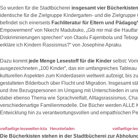
So wurden für die Stadtbücherei
insgesamt vier Bücherkiste
identische für die Zielgruppe Kindergarten- und die Zielgruppe 
befindet sich einerseits
Fachliteratur für Eltern und Pädagog
Empowerment“ von Nkechi Madubuko, „Gib mir mal die Hautfarb
Diskriminierungen sprechen“ von Olaolu Fajembola und Tebo
erkläre ich Kindern Rassismus?“ von Josephine Apraku.
Dazu kommt
jede Menge Lesestoff für die Kinder
selbst: Vom
ausgezeichneten „100 Kinder“, das ein umfangreiches Tableau a
kulturellen Aspekten zum Kinderdasein weltweit aufzeigt, bis zu
gestalteten Bilderbuch über Flucht und Migration. Insgesamt s
und ihre Bezugspersonen im Umgang mit Unterschieden in unse
dabei ebenso Thema wie Sprachvielfalt, Alltagsrassismus, Chan
verschiedenartige Familienmodelle. Die Bücher werden ALLE Ki
Entwicklung hin zu verantwortungsvollen und empathischen Per
vielfaeltige-lesewelten-kita
Herunterladen
vielfaeltige-l
Die Bücherkisten stehen in der Stadtbücherei zur Abholung