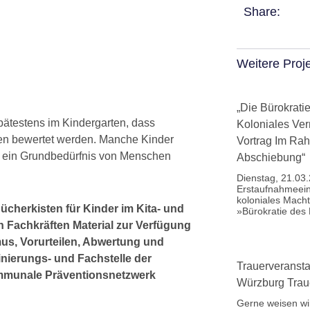
Share:
Weitere Proj
„Die Bürokrat
spätestens im Kindergarten, dass
Koloniales Ver
ren bewertet werden. Manche Kinder
Vortrag Im Ra
es ein Grundbedürfnis von Menschen
Abschiebung“
Dienstag, 21.03.
Erstaufnahmeein
koloniales Mach
Bücherkisten für Kinder im Kita- und
»Bürokratie des
n Fachkräften Material zur Verfügung
mus, Vorurteilen, Abwertung und
inierungs- und Fachstelle der
Trauerveransta
ommunale Präventionsnetzwerk
Würzburg Trau
Gerne weisen wir