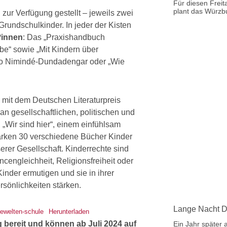
Für diesen Freit
plant das Würzb
n
zur Verfügung gestellt – jeweils zwei
Grundschulkinder. In jeder der Kisten
*innen
: Das „Praxishandbuch
e“ sowie „Mit Kindern über
go Nimindé-Dundadengar oder „Wie
 mit dem Deutschen Literaturpreis
n gesellschaftlichen, politischen und
 „Wir sind hier“, einem einfühlsam
tärken 30 verschiedene Bücher Kinder
rer Gesellschaft. Kinderrechte sind
cengleichheit, Religionsfreiheit oder
nder ermutigen und sie in ihrer
sönlichkeiten stärken.
Lange Nacht D
esewelten-schule
Herunterladen
 bereit und können ab Juli 2024 auf
Ein Jahr später 