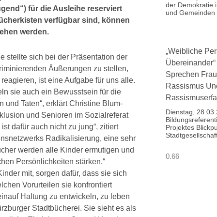
der Demokratie i
end“) für die Ausleihe reserviert
und Gemeinden s
Bücherkisten verfügbar sind, können
iehen werden.
„Weibliche Per
stellte sich bei der Präsentation der
Übereinander“
kriminierenden Äußerungen zu stellen,
Sprechen Frau
reagieren, ist eine Aufgabe für uns alle.
Rassismus Und
ln sie auch ein Bewusstsein für die
Rassismuserfah
 und Taten“, erklärt Christine Blum-
Dienstag, 28.03
nklusion und Senioren im Sozialreferat
Bildungsreferen
t dafür auch nicht zu jung“, zitiert
Projektes Blickp
Stadtgesellschaf
nsnetzwerks Radikalisierung, eine sehr
Bücher werden alle Kinder ermutigen und
chen Persönlichkeiten stärken.“
der mit, sorgen dafür, dass sie sich
lchen Vorurteilen sie konfrontiert
inauf Haltung zu entwickeln, zu leben
ürzburger Stadtbücherei. Sie sieht es als