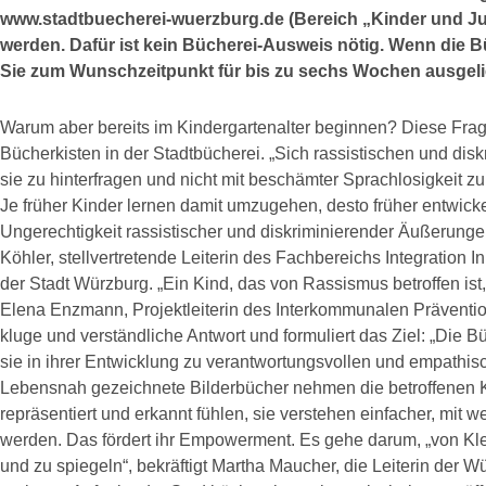
www.stadtbuecherei-wuerzburg.de (Bereich „Kinder und Jug
werden. Dafür ist kein Bücherei-Ausweis nötig. Wenn die 
Sie zum Wunschzeitpunkt für bis zu sechs Wochen ausgel
Warum aber bereits im Kindergartenalter beginnen? Diese Frage 
Bücherkisten in der Stadtbücherei. „Sich rassistischen und dis
sie zu hinterfragen und nicht mit beschämter Sprachlosigkeit zu 
Je früher Kinder lernen damit umzugehen, desto früher entwicke
Ungerechtigkeit rassistischer und diskriminierender Äußerungen
Köhler, stellvertretende Leiterin des Fachbereichs Integration I
der Stadt Würzburg. „Ein Kind, das von Rassismus betroffen ist, is
Elena Enzmann, Projektleiterin des Interkommunalen Präventio
kluge und verständliche Antwort und formuliert das Ziel: „Die 
sie in ihrer Entwicklung zu verantwortungsvollen und empathis
Lebensnah gezeichnete Bilderbücher nehmen die betroffenen Kin
repräsentiert und erkannt fühlen, sie verstehen einfacher, mit we
werden. Das fördert ihr Empowerment. Es gehe darum, „von Kle
und zu spiegeln“, bekräftigt Martha Maucher, die Leiterin der W