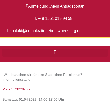
Zum
Anmeldung „Mein Antragsportal“
Inhalt
springen
+49 1551 019 94 58
kontakt@demokratie-leben-wuerzburg.de
„Was brauchen wir für eine Stadt ohne Rassismus?“ –
Informationsstand
März 9, 2023
Noran
Samstag, 01.04.2023, 14.00-17.00 Uhr