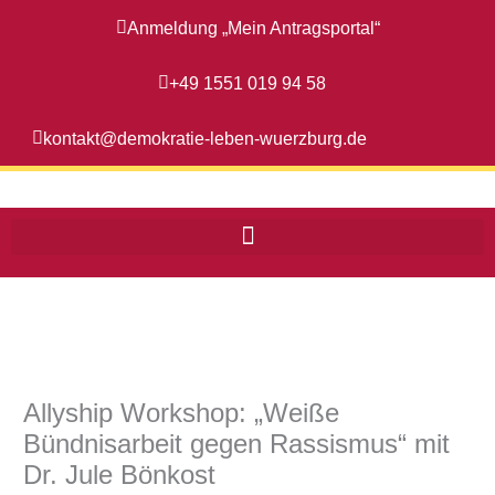
Zum
Anmeldung „Mein Antragsportal“
Inhalt
springen
+49 1551 019 94 58
kontakt@demokratie-leben-wuerzburg.de
Allyship Workshop: „Weiße
Bündnisarbeit gegen Rassismus“ mit
Dr. Jule Bönkost