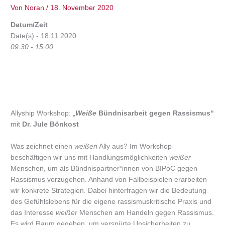
Von
Noran
/
18. November 2020
Datum/Zeit
Date(s) - 18.11.2020
09:30 - 15:00
Allyship Workshop: „
Weiße
Bündnisarbeit gegen Rassismus“
mit
Dr. Jule Bönkost
Was zeichnet einen
weißen
Ally aus? Im Workshop
beschäftigen wir uns mit Handlungsmöglichkeiten
weißer
Menschen, um als Bündnispartner*innen von BIPoC gegen
Rassismus vorzugehen. Anhand von Fallbeispielen erarbeiten
wir konkrete Strategien. Dabei hinterfragen wir die Bedeutung
des Gefühlslebens für die eigene rassismuskritische Praxis und
das Interesse
weißer
Menschen am Handeln gegen Rassismus.
Es wird Raum gegeben, um verspürte Unsicherheiten zu