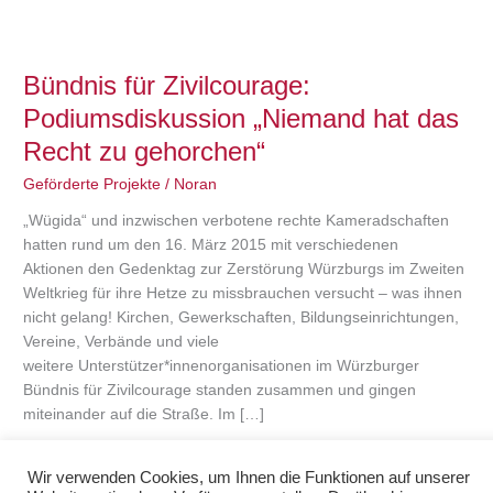
Bündnis
für
Bündnis für Zivilcourage:
Zivilcourage:
Podiumsdiskussion
Podiumsdiskussion „Niemand hat das
„Niemand
Recht zu gehorchen“
hat
das
Geförderte Projekte
/
Noran
Recht
„Wügida“ und inzwischen verbotene rechte Kameradschaften
zu
hatten rund um den 16. März 2015 mit verschiedenen
gehorchen“
Aktionen den Gedenktag zur Zerstörung Würzburgs im Zweiten
Weltkrieg für ihre Hetze zu missbrauchen versucht – was ihnen
nicht gelang! Kirchen, Gewerkschaften, Bildungseinrichtungen,
Vereine, Verbände und viele
weitere Unterstützer*innenorganisationen im Würzburger
Bündnis für Zivilcourage standen zusammen und gingen
miteinander auf die Straße. Im […]
Weiterlesen »
Wir verwenden Cookies, um Ihnen die Funktionen auf unserer